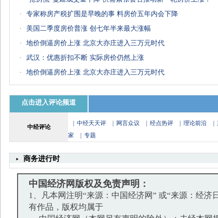
·
专家称房产税扩围是早晚的事 料房价五年内会下降
济南农民移民澳大利亚
情侣"互捅殉情"因买不起房
"王室经济"效应几
·
美国二季度房价普涨 创七年半来最大涨幅
·
地价倒逼房价上涨 北京大亦庄进入三万元时代
·
武汉：优惠折扣不断 实际房价仍然上涨
·
地价倒逼房价上涨 北京大亦庄进入三万元时代
点击进入评论频道
|
中经天天评
|
网言众议
|
经点热评
|
理论前沿
|
中经评论
家
|
专题
商务进行时
中国经济网版权及免责声明：
1、凡本网注明“来源：中国经济网” 或“来源：经济
有作品，版权均属于