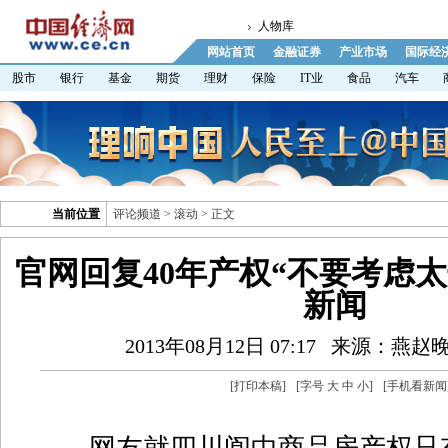
人物库
网站首页
金融证券
产业市场
国际经
股市
银行
基金
期货
理财
保险
IT业
食品
汽车
当前位置
评论频道
>
滚动
> 正文
官网回复40年产权“不要考虑
新闻
2013年08月12日 07:17
来源：燕赵
[
打印本稿
]
[字号
大
中
小
]
[
手机看新闻