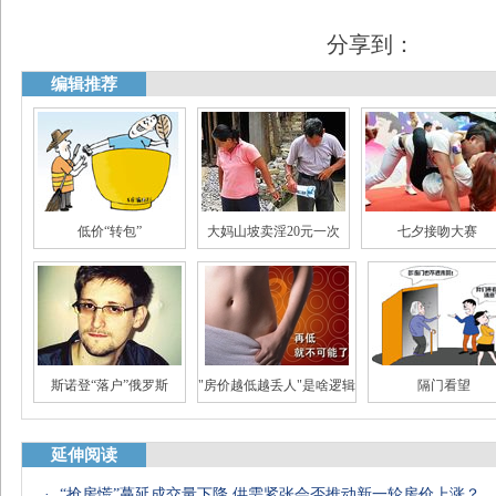
分享到：
编辑推荐
低价“转包”
大妈山坡卖淫20元一次
七夕接吻大赛
斯诺登“落户”俄罗斯
"房价越低越丢人"是啥逻辑
隔门看望
延伸阅读
·
“抢房慌”蔓延成交量下降 供需紧张会否推动新一轮房价上涨？