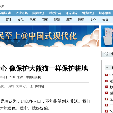
物库
金融证券
产业市场
国际经济
时政社会
评论理论
地方经济
城市频道
IT业
食品
汽车
商车
能源
房产
医药
文化
会展
”心 像保护大熊猫一样保护耕地
中
16日 07:00
来源：中国经济网
老
新闻
]
[字号
大
中
小
]
[
打印本稿
]
炒
感
充
梁瑜认为，14亿多人口，不能指望别人养活。我们
广
才能端稳、端牢、端好饭碗。
“