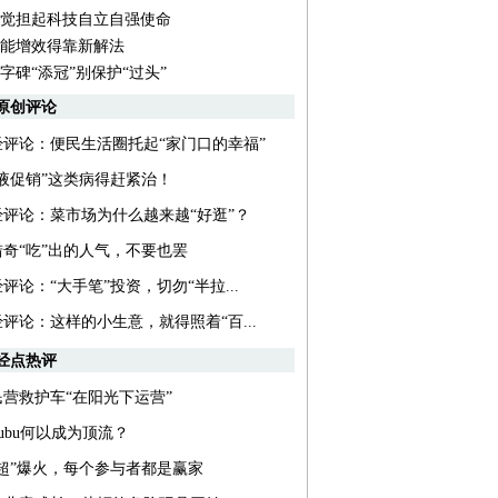
觉担起科技自立自强使命
能增效得靠新解法
字碑“添冠”别保护“过头”
原创评论
经评论：便民生活圈托起“家门口的幸福”
输液促销”这类病得赶紧治！
经评论：菜市场为什么越来越“好逛”？
猎奇“吃”出的人气，不要也罢
评论：“大手笔”投资，切勿“半拉...
评论：这样的小生意，就得照着“百...
经点热评
民营救护车“在阳光下运营”
bubu何以成为顶流？
苏超”爆火，每个参与者都是赢家