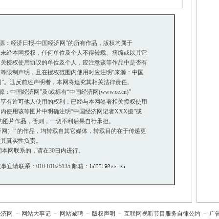
来源：经济日报-中国经济网”的所有作品，版权均属于
未经本网授权，任何单位及个人不得转载、摘编或以其它
关授权使用协议的单位及个人，应注意该等作品中是否有
等限制声明，且在授权范围内使用时应注明“来源：中国
网”。违反前述声明者，本网将追究其相关法律责任。
国经济网”及/或标有“中国经济网(www.ce.cn)”
享有许可他人使用的权利；已经与本网签署相关授权使用
使用该等图片中明确注明“中国经济网记者XXX摄”或
”的图片作品，否则，一切不利后果自行承担。
经济网）” 的作品，均转载自其它媒体，转载目的在于传递更
其真实性负责。
本网联系的，请在30日内进行。
事宜请联系：010-81025135 邮箱：
经济网
－
网站大事记
－
网站诚聘
－
版权声明
－
互联网视听节目服务自律公约
－
广