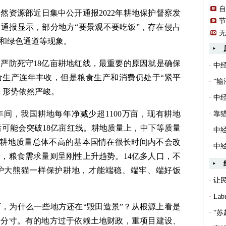
自
资源部近日集中公开通报2022年耕地保护督察发
节
。通报显示，部分地方“要景观不要吃饭”，存在侵占
无
和绿色通道等现象。
防死守18亿亩耕地红线，最重要的原因就是确保
·
中
食生产连年丰收，但是粮食生产和消费仍处于“紧平
·
“
，形势依然严峻。
·
中
年间，我国耕地每年净减少超1100万亩，现有耕地
·
靠
0年后可能会突破18亿亩红线。耕地质量上，中下等质量
·
中经
、耕地质量总体不高的基本国情在很长时间内不会改
·
中经
，粮食需求量则呈刚性上升趋势。14亿多人口，不
护大熊猫一样保护耕地，才能端稳、端牢、端好饭
·
让
·
La
为什么一些地方还在“毁田造景”？从根源上看是
·
“
了分寸。有的地方过于依赖土地财政，重项目建设、