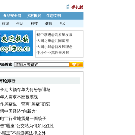
食品安全网
乡村振兴
生态文明
旅游
生活
科技
健康
VR
·
稳中求进@高质量发展
·
大国之重@共同富裕
·
大国小鲜@新发展理念
·
中小企业高质量发展
中经搜索
评论排行
长期大额存单为何纷纷退场
年人需求不应被漠视
作屏蔽生，背离“屏蔽”初衷
悟中国经济“向新力”
电宝行业地震是一面镜子
告“霸座”公交站为何如此任性
小霸王”不能游离法律之外