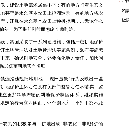
·
守
偏低，建设用地需求居高不下；有的地方打着生态文
·
鸿
耕地甚至是永久基本农田上挖湖造景；有的地方将农
·
让孩
生产，违规在永久基本农田上种树挖塘……无论什么
偏差，为了眼前利益而忽略长远利益。
线，我国采取了一系列硬措施，包括严密耕地保护
修订土地管理法及土地管理法实施条例，颁布实施黑
接下来，确保耕地安全，还要强化地方责任，加快问
保18亿亩耕地实至名归。
违法违规批地用地。“毁田造景”行为反映出一些
府耕地保护主体责任及有关部门监管责任不落实，监
建立更加科学严密的耕地保护制度体系，继续实施
策规定的行为立即纠正，让个别地方、个别干部不敢
民的积极参与。耕地出现“非农化”“非粮化”倾