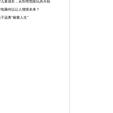
护儿童成长，从拒绝危险玩具开始
蒙电脑何以让人憧憬未来？
子远离“橱窗人生”