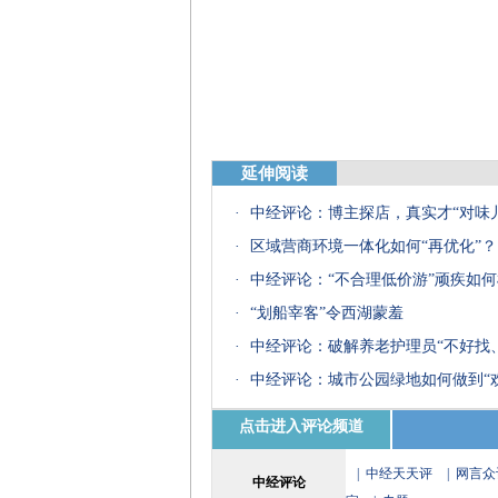
延伸阅读
·
中经评论：博主探店，真实才“对味儿
·
区域营商环境一体化如何“再优化”？
·
中经评论：“不合理低价游”顽疾如
·
“划船宰客”令西湖蒙羞
·
中经评论：破解养老护理员“不好找
·
中经评论：城市公园绿地如何做到“
点击进入评论频道
|
中经天天评
|
网言众
中经评论