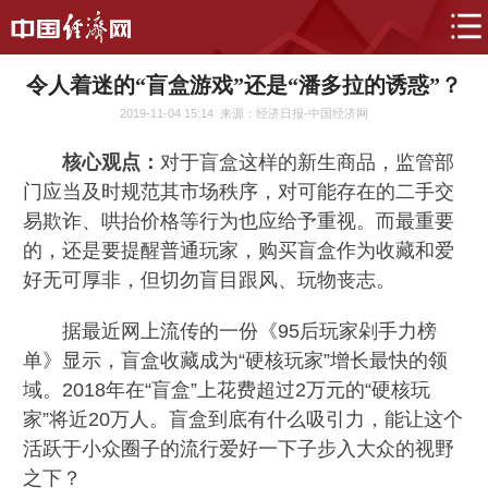
令人着迷的“盲盒游戏”还是“潘多拉的诱惑”？
2019-11-04 15:14
来源：经济日报-中国经济网
核心观点：
对于盲盒这样的新生商品，监管部
门应当及时规范其市场秩序，对可能存在的二手交
易欺诈、哄抬价格等行为也应给予重视。而最重要
的，还是要提醒普通玩家，购买盲盒作为收藏和爱
好无可厚非，但切勿盲目跟风、玩物丧志。
据最近网上流传的一份《95后玩家剁手力榜
单》显示，盲盒收藏成为“硬核玩家”增长最快的领
域。2018年在“盲盒”上花费超过2万元的“硬核玩
家”将近20万人。盲盒到底有什么吸引力，能让这个
活跃于小众圈子的流行爱好一下子步入大众的视野
之下？