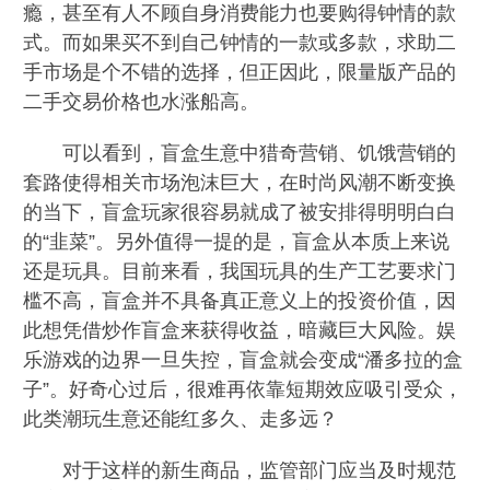
瘾，甚至有人不顾自身消费能力也要购得钟情的款
式。而如果买不到自己钟情的一款或多款，求助二
手市场是个不错的选择，但正因此，限量版产品的
二手交易价格也水涨船高。
可以看到，盲盒生意中猎奇营销、饥饿营销的
套路使得相关市场泡沫巨大，在时尚风潮不断变换
的当下，盲盒玩家很容易就成了被安排得明明白白
的“韭菜”。另外值得一提的是，盲盒从本质上来说
还是玩具。目前来看，我国玩具的生产工艺要求门
槛不高，盲盒并不具备真正意义上的投资价值，因
此想凭借炒作盲盒来获得收益，暗藏巨大风险。娱
乐游戏的边界一旦失控，盲盒就会变成“潘多拉的盒
子”。好奇心过后，很难再依靠短期效应吸引受众，
此类潮玩生意还能红多久、走多远？
对于这样的新生商品，监管部门应当及时规范