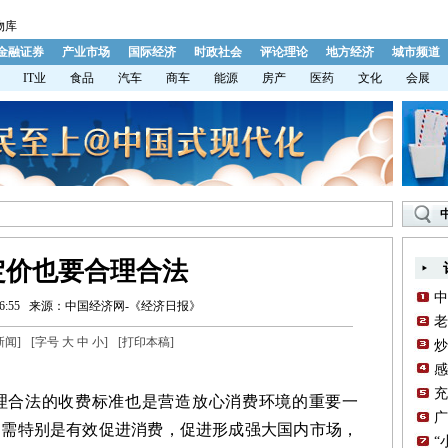
物库
金融证券
产业市场
国际经济
时政社会
评论理论
地方经济
城市频道
IT业
食品
汽车
商车
能源
房产
医药
文化
会展
定价也要合理合法
中
:55
来源：中国经济网-《经济日报》
老
新闻
]
[字号
大
中
小
]
[
打印本稿
]
炒
感
充
合法的收费标准也是营造放心消费环境的重要一
广
内需特别是有效促进消费，促进形成强大国内市场，
“