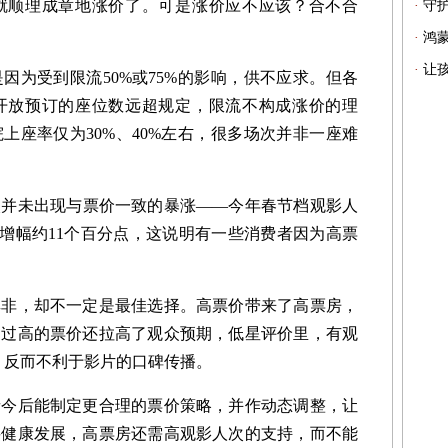
就顺理成章地涨价了。可是涨价应不应该？合不合
·
守
·
鸿
·
让孩
为受到限流50%或75%的影响，供不应求。但各
开放预订的座位数远超规定，限流不构成涨价的理
上座率仅为30%、40%左右，很多场次并非一座难
未出现与票价一致的暴涨——今年春节档观影人
票房增幅约11个百分点，这说明有一些消费者因为高票
，却不一定是最佳选择。高票价带来了高票房，
。过高的票价还拉高了观众预期，低星评价里，有观
”，反而不利于影片的口碑传播。
后能制定更合理的票价策略，并作动态调整，让
要健康发展，高票房还需高观影人次的支持，而不能