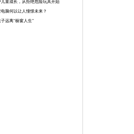
护儿童成长，从拒绝危险玩具开始
蒙电脑何以让人憧憬未来？
子远离“橱窗人生”