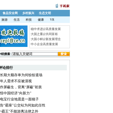
食品安全网
乡村振兴
生态文明
旅游
生活
科技
健康
VR
·
稳中求进@高质量发展
·
大国之重@共同富裕
·
大国小鲜@新发展理念
·
中小企业高质量发展
中经搜索
评论排行
长期大额存单为何纷纷退场
年人需求不应被漠视
作屏蔽生，背离“屏蔽”初衷
悟中国经济“向新力”
电宝行业地震是一面镜子
告“霸座”公交站为何如此任性
小霸王”不能游离法律之外