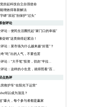
觉担起科技自立自强使命
能增效得靠新解法
字碑“添冠”别保护“过头”
原创评论
经评论：便民生活圈托起“家门口的幸福”
输液促销”这类病得赶紧治！
经评论：菜市场为什么越来越“好逛”？
猎奇“吃”出的人气，不要也罢
评论：“大手笔”投资，切勿“半拉...
评论：这样的小生意，就得照着“百...
经点热评
民营救护车“在阳光下运营”
bubu何以成为顶流？
苏超”爆火，每个参与者都是赢家