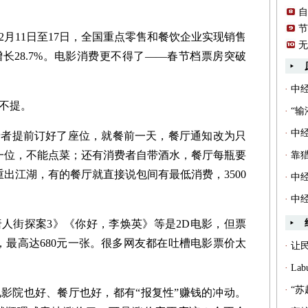
自
节
11日至17日，全国重点零售和餐饮企业实现销售
无
增长28.7%。电影消费更不得了——春节档票房突破
·
中
不提。
·
“
·
中
提前订好了座位，就餐前一天，餐厅通知改为只
80元一位，不能点菜；还有消费者自带酒水，餐厅每瓶要
·
靠
重出江湖，有的餐厅就直接说包间有最低消费，3500
·
中经
·
中经
街探案3》《你好，李焕英》等是2D电影，但票
元，最高达680元一张。很多网友都在吐槽电影票价太
·
让
·
La
·
“
院也好、餐厅也好，都有“报复性”赚钱的冲动。