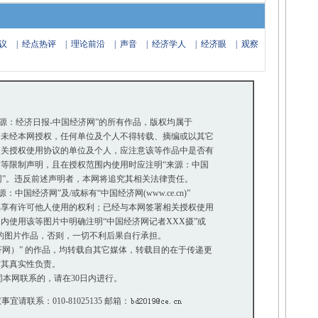
议
|
经点热评
|
理论前沿
|
声音
|
经济学人
|
经济眼
|
观察
来源：经济日报-中国经济网”的所有作品，版权均属于
未经本网授权，任何单位及个人不得转载、摘编或以其它
关授权使用协议的单位及个人，应注意该等作品中是否有
等限制声明，且在授权范围内使用时应注明“来源：中国
网”。违反前述声明者，本网将追究其相关法律责任。
国经济网”及/或标有“中国经济网(www.ce.cn)”
享有许可他人使用的权利；已经与本网签署相关授权使用
使用该等图片中明确注明“中国经济网记者XXX摄”或
”的图片作品，否则，一切不利后果自行承担。
经济网）” 的作品，均转载自其它媒体，转载目的在于传递更
其真实性负责。
本网联系的，请在30日内进行。
事宜请联系：010-81025135 邮箱：