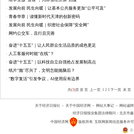
·
发展向前 民生向暖｜让基本公共服务更加“公平可及”
·
青春华章｜读懂新时代天津的创新密码
·
发展向前 民生向暖｜织密社会保障“安全网”
·
网约公交车，且行且完善
·
奋进“十五五”｜让人民群众生活品质的成色更足
·
人工客服何时能“在线”？
·
奋进“十五五”｜以科技自立自强抢占发展制高点
·
纸片“抛”尽兴了，文明怎能抛脑后？
·
“数字复活”引发争议，AI使用应有边界
共(
3
)页
首 页
上一页
1
2
3
下一页
末 页
关于经济日报社
－
关于中国经济网
－
网站大事记
－
网站诚聘
经济日报报业集团法律顾问：
北京市鑫
中国经济网
版权所有
互联网新闻信息服务许可证(10
京