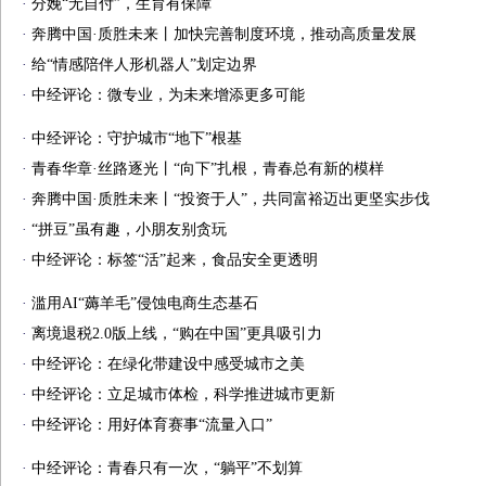
·
分娩“无自付”，生育有保障
·
奔腾中国·质胜未来丨加快完善制度环境，推动高质量发展
·
给“情感陪伴人形机器人”划定边界
·
中经评论：微专业，为未来增添更多可能
·
中经评论：守护城市“地下”根基
·
青春华章·丝路逐光丨“向下”扎根，青春总有新的模样
·
奔腾中国·质胜未来丨“投资于人”，共同富裕迈出更坚实步伐
·
“拼豆”虽有趣，小朋友别贪玩
·
中经评论：标签“活”起来，食品安全更透明
·
滥用AI“薅羊毛”侵蚀电商生态基石
·
离境退税2.0版上线，“购在中国”更具吸引力
·
中经评论：在绿化带建设中感受城市之美
·
中经评论：立足城市体检，科学推进城市更新
·
中经评论：用好体育赛事“流量入口”
·
中经评论：青春只有一次，“躺平”不划算