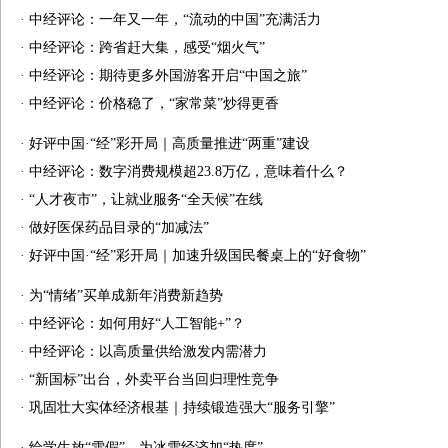
·
中经评论：一年又一年，“流动的中国”充满活力
·
中经评论：跨省赶大集，感受“烟火气”
·
中经评论：期待更多外国游客开启“中国之旅”
·
中经评论：价格稳了，“家常菜”炒得更香
·
好评中国·“经”彩开局｜高质量推进“两重”建设
·
中经评论：数字消费规模超23.8万亿，意味着什么？
·
“人才夜市”，让就业服务“全天候”在线
·
做好医保药品目录的“加减法”
·
好评中国·“经”彩开局｜加速升级国民餐桌上的“好食物”
·
为“情绪”买单成新年消费新趋势
·
中经评论：如何用好“人工智能+”？
·
中经评论：以高质量供给激发内需潜力
·
“新国标”出台，外卖平台当回归理性竞争
·
巩固壮大实体经济根基｜持续锻造强大“服务引擎”
·
给学生放“雪假”，为冰雪经济加“热度”