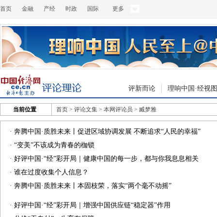
首页
金融
产经
时政
国际
更多
评新而论
理响中国·经视
当前位置
首页
>
评论文集
>
本网评论员
>
臧梦雅
·
奔腾中国·质胜未来丨促进区域协调发展 不断追求“人民的幸福”
·
“变美”不该成为青春的枷锁
·
好评中国·“经”彩开局｜健康中国的每一步，都与你我息息相关
·
谁在过度收集个人信息？
·
奔腾中国·质胜未来丨本固枝荣，落实“两个毫不动摇”
·
好评中国·“经”彩开局｜增强中国供应链“稳定器”作用