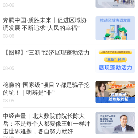
08-06
奔腾中国·质胜未来丨促进区域协
调发展 不断追求“人民的幸福”
08-06
【图解】“三新”经济展现蓬勃活力
08-05
稳赚的“国家级”项目？都是骗子挖
的坑！｜明辨是“非”
08-05
中经声量｜北大数院前院长陈大
岳：不是每个人都要像王虹一样冲
击世界难题，各自努力就好
08-05