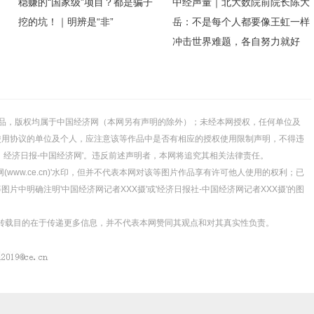
稳赚的“国家级”项目？都是骗子
中经声量｜北大数院前院长陈大
挖的坑！｜明辨是“非”
岳：不是每个人都要像王虹一样
冲击世界难题，各自努力就好
的所有作品，版权均属于中国经济网（本网另有声明的除外）；未经本网授权，任何单位及
使用协议的单位及个人，应注意该等作品中是否有相应的授权使用限制声明，不得违
源：经济日报-中国经济网'。违反前述声明者，本网将追究其相关法律责任。
(www.ce.cn)'水印，但并不代表本网对该等图片作品享有许可他人使用的权利；已
中明确注明'中国经济网记者XXX摄'或'经济日报社-中国经济网记者XXX摄'的图
体，转载目的在于传递更多信息，并不代表本网赞同其观点和对其真实性负责。