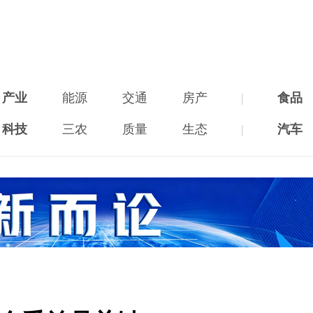
产业
能源
交通
房产
|
食品
科技
三农
质量
生态
|
汽车