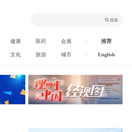
健康
医药
会展
|
推荐
文化
旅游
城市
|
English