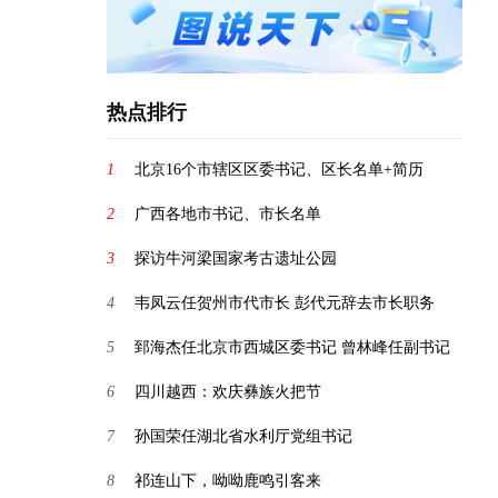
热点排行
1
北京16个市辖区区委书记、区长名单+简历
2
广西各地市书记、市长名单
3
探访牛河梁国家考古遗址公园
4
韦凤云任贺州市代市长 彭代元辞去市长职务
5
郅海杰任北京市西城区委书记 曾林峰任副书记
6
四川越西：欢庆彝族火把节
7
孙国荣任湖北省水利厅党组书记
8
祁连山下，呦呦鹿鸣引客来