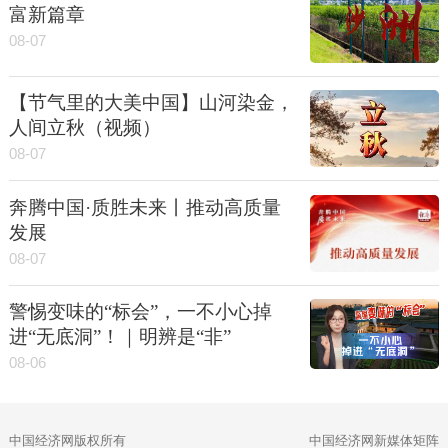
富新篇章
08-07
【节气里的大美中国】山河染金，
人间立秋（视频）
08-07
奔腾中国·质胜未来丨推动高质量
发展
08-07
警惕变味的“标会”，一不小心掉
进“无底洞”！｜明辨是“非”
08-06
中国经济网版权所有
中国经济网新媒体矩阵