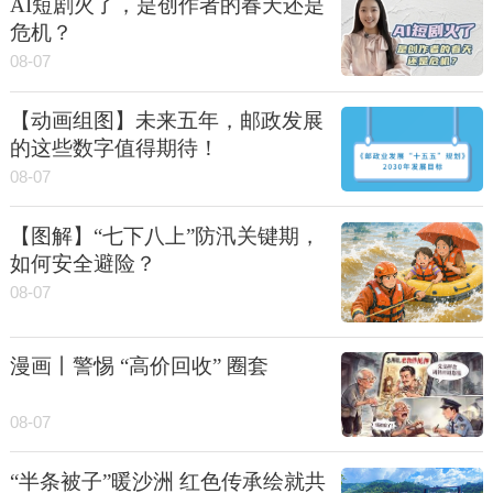
AI短剧火了，是创作者的春天还是
危机？
08-07
【动画组图】未来五年，邮政发展
的这些数字值得期待！
08-07
【图解】“七下八上”防汛关键期，
如何安全避险？
08-07
漫画丨警惕 “高价回收” 圈套
08-07
“半条被子”暖沙洲 红色传承绘就共