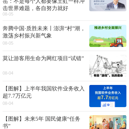
岳：不是每个人都要像王虹一样冲
击世界难题，各自努力就好
08-05
奔腾中国·质胜未来丨澎湃“村”潮，
激荡乡村振兴新气象
08-05
莫让游客用生命为网红项目“试错”
08-04
【图解】上半年我国软件业务收入
超7.7万亿元
08-04
【图解】未来5年 国民健康“任务
书”